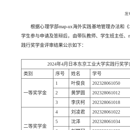
发
根据心理学部map-ux海外实践基地管理办法
学生参与申请及答辩后，由带队教师、学生班主任、m
践行奖学金评审结果公示如下：
2024年4月日本东京工业大学实践行奖学
类别
序号
姓名
学号
1
叶俊良
202328061050
一等奖学金
2
黄梦圆
202328061012
3
李庆柯
202328061018
4
刘凌君
202328061022
5
沈泽
202328061034
二等奖学金