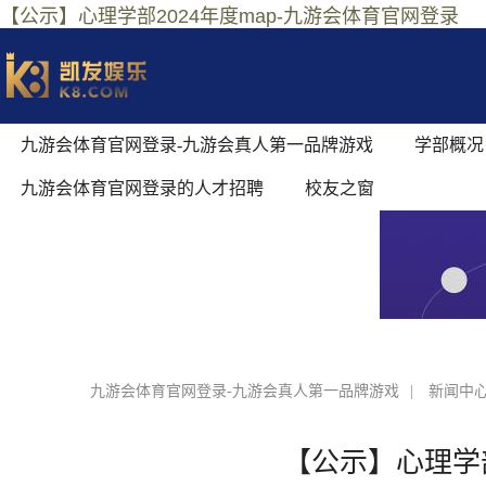
【公示】心理学部2024年度map-九游会体育官网登录
九游会体育官网登录-九游会真人第一品牌游戏
学部概况
九游会体育官网登录的人才招聘
校友之窗
九游会体育官网登录-九游会真人第一品牌游戏
|
新闻中
【公示】心理学部