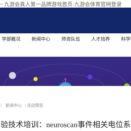
预告－九游会真人第一品牌游戏首页-九游会体育官网登录
学部概况
新闻中心
师资队伍
人才培养
科学
|
新闻中心
| 活动预告
验技术培训：neuroscan事件相关电位