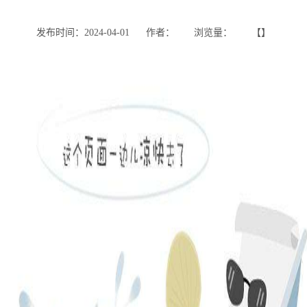
发布时间：2024-04-01 作者： 浏览量： 【】