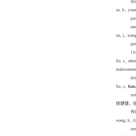
dyn
su, h., youn
par
ame
xu, j., wang
pee
13
liu, s., ahe
maltreatmen
do
liu, s.,
han, 
syn
徐健捷，
作
wang, h., li
au