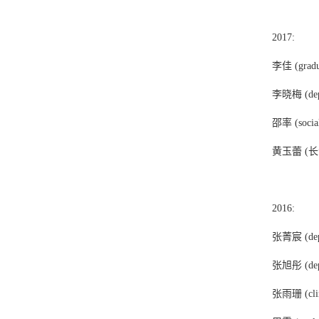
2017:
李佳 (graduat
李晓梅 (depar
邵率 (social 
黄玉蕾 (
2016:
张菁宸 (depart
张旭彤 (depar
张雨珊 (clini