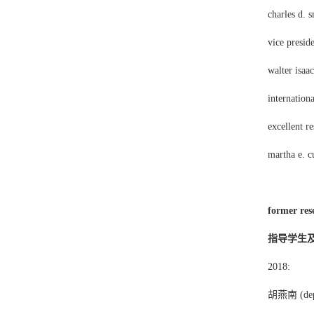
charles d. 
vice presid
walter isaa
internation
excellent r
martha e. c
former rese
指导学生及
2018:
胡燕南 (depar