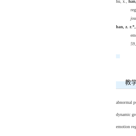
hu, x.,
han,
reg
jou
han, z. r.*,
emo
59
教
abnormal ps
dynamic gro
emotion reg