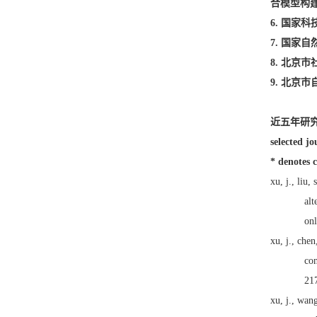
合模型构
6. 国家科
7. 国家
8. 北京
9. 北京
近五年研
selected j
* denote
xu, j., liu,
alt
onl
xu, j., chen
con
21
xu, j., wan