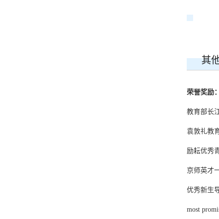
其
荣誉奖励
教育部长江学者奖
袁敦礼教育奖(be
励耘优秀
京师英才
优秀新生
most promis