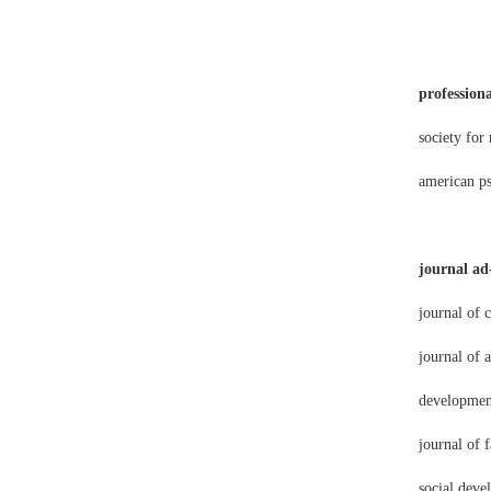
profession
society for
american ps
journal ad
journal of 
journal of 
developmen
journal of 
social deve