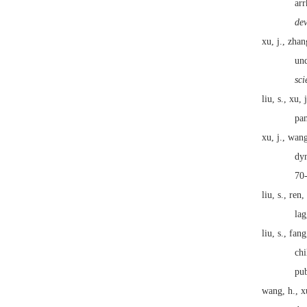
arr
de
xu, j., zhan
und
sci
liu, s., xu, 
pan
xu, j., wan
dyn
70
liu, s., ren,
lag
liu, s., fan
chi
pub
wang, h., xu