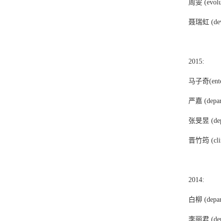
周雯 (evolut
聂瑞虹 (devel
2015:
马子奇(entert
严嘉 (departm
张旻昱 (depart
晋竹筠 (clini
2014:
白柳 (departm
李丽君 (depart