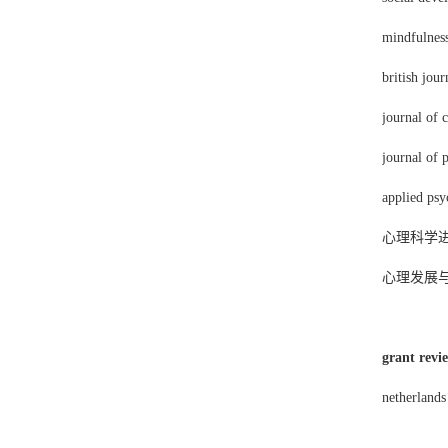
mindfulnes
british jou
journal of 
journal of 
applied psy
心理科学
心理发展
grant revi
netherlands 