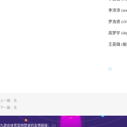
李沛沛 (aon h
罗浩贤 (clini
高梦宇 (depar
王英璐 (
上一篇：无
下一篇：无
九游会体育官网登录的友情链接： | | |