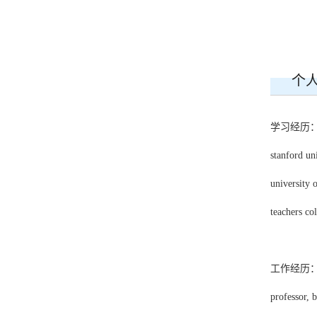
个
学习经历
stanford uni
university 
teachers co
工作经历
professor, 