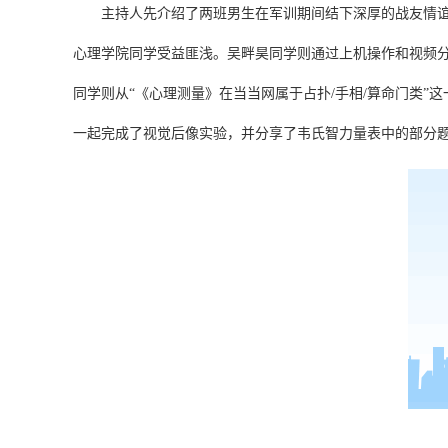
主持人先介绍了两班男生在军训期间结下深厚的战友情谊，
心理学院同学受益匪浅。吴畔昊同学则通过上机操作和视频
同学则从“《心理测量》在当当网属于占扑/手相/算命门类
一起完成了视觉后像实验，并分享了韦氏智力量表中的部分