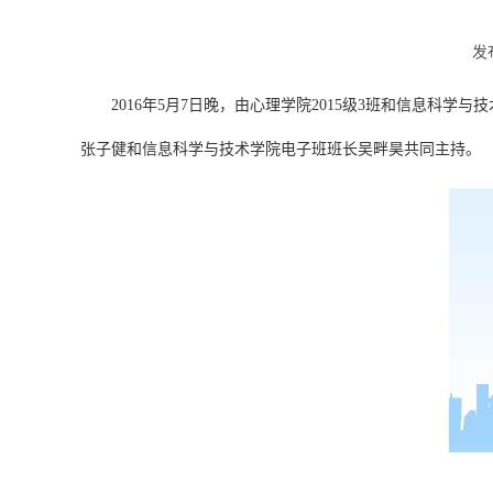
发
2016年5月7日晚，由心理学院2015级3班和信息科学与
张子健和信息科学与技术学院电子班班长吴畔昊共同主持。