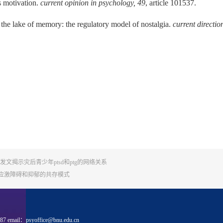
as motivation.
current opinion in psychology,
49
, article 101537.
m the lake of memory: the regulatory model of nostalgia.
current directio
l-being发文揭示灾后青少年ptsd和ptg的网络关系
究创伤后应激障碍和抑郁的共存模式
 email：
psyoffice@bnu.edu.cn