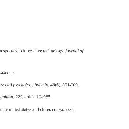
le responses to innovative technology.
journal of
 science.
 social psychology bulletin
,
49
(6), 891-909.
gnition
,
220
, article 104985.
n the united states and china.
computers in