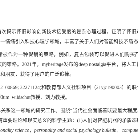
首次揭示怀旧影响创新技术接受度的复杂心理过程，证明了怀旧
这一情绪引入科技心理学领域，丰富了关于人们对智能科技矛盾
常被作为一种促销的策略，例如，复古包装可以促进人们购买
2021年，myheritage发布的deep nostalgia平
、和朋友，获得了用户的广泛追捧。
0869; 32271124)和教育部人文社科项目（21yjc1900
授和tim wildschut教授、刘力教授。
器关系这一领域的研究工作。围绕“当代社会面临着既要最大程度
重要理论和现实意义的科学主题：(1)人们对智能机器的矛盾态
onality science
，
personality and social psychology bulletin，comput