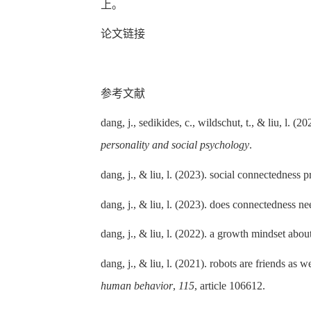
上。
论文链接
参考文献
dang, j., sedikides, c., wildschut, t., & liu, l. 
personality and social psychology
.
dang, j., & liu, l. (2023). social connectednes
dang, j., & liu, l. (2023). does connectedness ne
dang, j., & liu, l. (2022). a growth mindset abo
dang, j., & liu, l. (2021). robots are friends as 
human behavior
,
115
, article 106612.