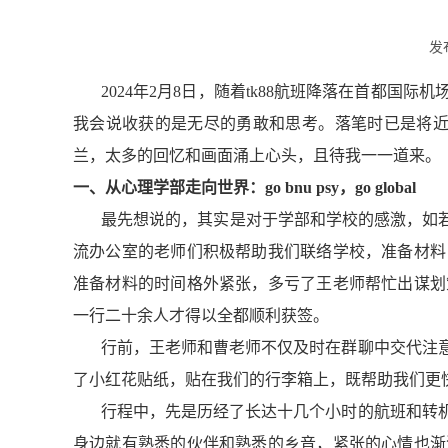
发
2024年2月8日，随着tk88航班降落在首都
我会说收获的是无尽的勇敢和思考。落笔时已是将近
兰，太多的回忆和画面涌上心头，且待我
一
一道来。
一、
从心理学部走向世界：go bnu psy，go global
最先想说的，其实是对于学部和学校的感激，如若
流办公室的老师们积极帮助我们联络学校，准备材料
准备材料的时间格外紧张，多亏了王老师帮忙出谋划
一行二十
余人才
得以全都顺利获签。
行前，王老师和曹老师不仅及时
在群聊中
交代注
了小红花贴纸，贴在我们的行李箱上，既帮助我们更
行程中，先是历经了长达十几个小时的航班和转
身边就有熟悉的伙伴和熟悉的乡音，紧张的心情也渐