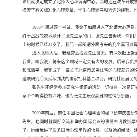
论后就决定成立了北师大心理咨询中心。当时还在改革开放
摸索了有关标准化心理测量、学生心理辅导和咨询的经验，
1986
年通过硕士考试，我终于如愿进入了北师大心理系
终于战战兢兢地敲开了张先生家的门，张先生告诉我，你们
士的时候已经
31
岁了，我们一起所谓外面考来的几个真可以算
进入北师大后，我经常去找张先生聊天。有两次赶上饭
我看，跟我说，将来这个领域一定会有大的发展。后来我负
和陈海平一起完成了一篇关于北京市居民住
宅的心理差异的
这项研究后来延续到我的国家社科基金项目，研究社区居民
张先生还经常参加研究生组织的活动。记得有一次是研
家个个听得饶有兴味，也为张先生乐观高雅的性情所折服。
2000
年前后，前任中国社会心理学会的秘书长李庆善研
先生，也
同时就国际交流和举办国际会议的事情去请教张厚
子。她给我讲了很多国际心理学界的信息，以及她的经验。