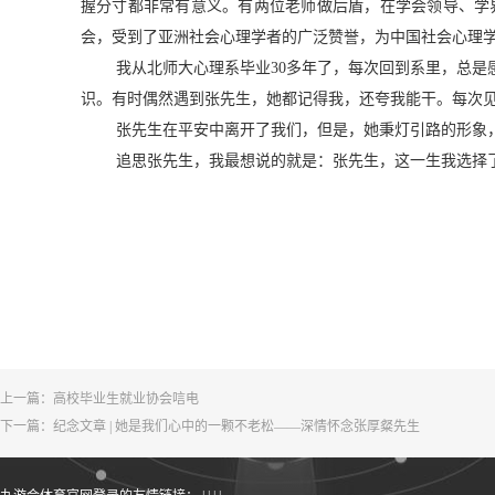
握分寸都非常有意义。有两位老师做后盾，在学会领导、学
会，受到了亚洲社会心理学者的广泛赞誉，为中国社会心理
我从北师大心理系毕业
30
多年了，每次回到系里，总是
识。有时偶然遇到张先生，她都记得我，还夸我能干。每次
张先生在平安中离开了我们，但是，她秉灯引路的形象
追思张先生，我最想说的就是：张先生，这一生我选择
上一篇：
高校毕业生就业协会唁电
下一篇：
纪念文章 | 她是我们心中的一颗不老松——深情怀念张厚粲先生