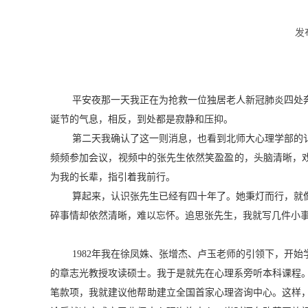
发
平安夜那一天我正在为抢救一位独居老人新冠肺炎四处
诞节的气息，相反，到处都是寂静和压抑。
第二天我确认了这一则消息，也看到北师大心理学部的
频频参加会议，视频中的张先生依然笑盈盈的，头脑清晰，戏
为我的长辈，指引着我前行。
算起来，认识张先生已经有四十年了。她秉灯而行，就
碎事情却依然清晰，难以忘怀。
追思张先生，我就写几件小
1982
年我在徐凤姝、张增杰、卢玉老师的引领下，开始
的章志光教授攻读硕士。我于是就先在心理系旁听本科课程
笔款项，我就建议他帮助建立全国首家心理咨询中心。这样